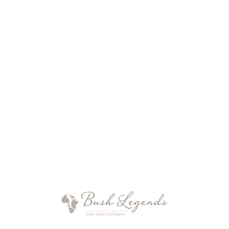
perfekt berücksichtigt sind. Damit können Ihre
Kinder und Sie als Eltern oder Großeltern
gleichermaßen Freude an diesen besonderen
Reisezielen haben.
Mit uns können Sie sowohl Safari in
ausgewählten Wildreservaten genießen, als auch
ausgezeichnete Küche am Kap, ausgewählte
Golfplätze bespielen, sich in Wellnessbereichen
verwöhnen lassen, einsame Sandstrände
erkunden, Ihren Gelüsten bei
Weinverköstigungen auf erstklassigen