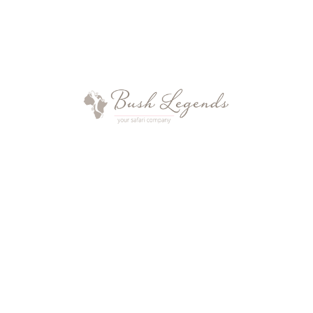
Am Mittwoch, den 16.09.2020 war es endlich
soweit: die lang ersehnte Nachricht kam mit der
Rede des Präsidenten von Südafrika. […]