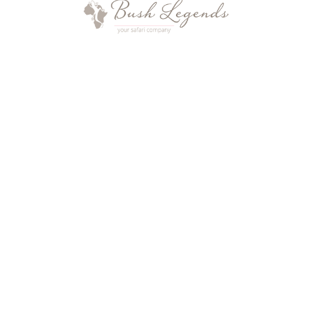
Optional ist Hochseefischen möglich. Auch
Tauchen oder Schnorcheln lassen sich
gleich in der Nähe privat und professionell
mit Alfajiri Villas organisieren.
Das oben gezeigte Schlafzimmer ist
definitiv eines der Schlafzimmer in Afrika,
die einen besonders eindrucksvollen
Ausblick haben. Es ist der Master
Bedroom in Alfajiri Cliff Villa. Alfajiri bietet
eine Preisstruktur, die es ermöglicht, sich