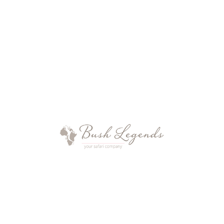
Beispiel auf Entdeckungstour in den
Tarangire Nationalpark oder eine Maasai
Siedlung fahren, die Wahl liegt bei Ihnen!
Die Slow Safaris von Chem Chem werden
auf unterschiedliche Weise organisiert. Vor
allem gehören Walking Safaris mit einem
professionellen Guide zum Portfolio des
besonderen Programmes. Dabei lernen
Sie die afrikanische Natur- und Tierwelt
wertzuschätzen: Sie lernen das Erkennen
und Lesen von Tierspuren, picknicken an