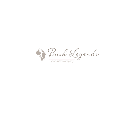
privaten Safari Guide, welcher in den
Chem Chem Unterkünften für jede Familie
ohne Mehrkosten vorgesehen ist. Es ist
normal, dass es mit so viel schönen
Erlebnissen durchaus auch zu
wiederholten Safari Reisen kommt.
Die
Sorgfalt und Aufmerksamkeit
, welche
Chem Chem Guides den Kindern der
Gäste schenken, macht sie bald für Kinder
jeden Alters sympathisch. Gern teilen sie
Gelerntes und wunderbare